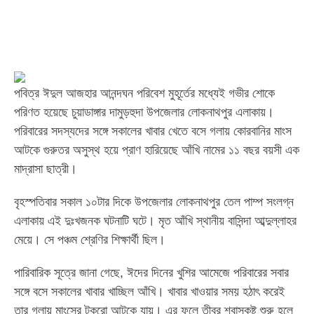
পবিত্র ঈদুল আজহার আনন্দঘন পরিবেশ মুহূর্তের মধ্যেই গভীর শোকে
পরিণত হয়েছে চুয়াডাঙ্গার দামুড়হুদা উপজেলার লোকনাথপুর এলাকায়।
পরিবারের সদস্যদের সঙ্গে সকালের খাবার খেতে বসে গলায় কোরবানির মাংস
আটকে গুরুতর অসুস্থ হয়ে প্রাণ হারিয়েছে আঁখি নামের ১১ বছর বয়সী এক
মাদ্রাসা ছাত্রী।
বৃহস্পতিবার সকাল ১০টার দিকে উপজেলার লোকনাথপুর তেল পাম্প সংলগ্ন
এলাকায় এই দুঃখজনক ঘটনাটি ঘটে। মৃত আঁখি স্থানীয় বাসিন্দা আব্দুল্লাহর
মেয়ে। সে পঞ্চম শ্রেণির শিক্ষার্থী ছিল।
পারিবারিক সূত্রে জানা গেছে, ঈদের দিনের খুশির আমেজে পরিবারের সবার
সঙ্গে বসে সকালের খাবার খাচ্ছিল আঁখি। খাবার খাওয়ার সময় হঠাৎ করেই
তার গলায় মাংসের টুকরো আটকে যায়। এর ফলে তীব্র শ্বাসকষ্ট শুরু হলে