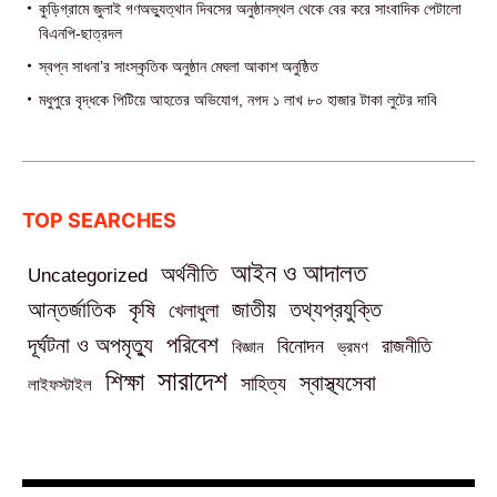
কুড়িগ্রামে জুলাই গণঅভ্যুত্থান দিবসের অনুষ্ঠানস্থল থেকে বের করে সাংবাদিক পেটালো
বিএনপি-ছাত্রদল
স্বপ্ন সাধনা’র সাংস্কৃতিক অনুষ্ঠান মেঘলা আকাশ অনুষ্ঠিত
মধুপুরে বৃদ্ধকে পিটিয়ে আহতের অভিযোগ, নগদ ১ লাখ ৮০ হাজার টাকা লুটের দাবি
TOP SEARCHES
আইন ও আদালত
অর্থনীতি
Uncategorized
তথ্যপ্রযুক্তি
আন্তর্জাতিক
কৃষি
জাতীয়
খেলাধুলা
পরিবেশ
দূর্ঘটনা ও অপমৃত্যু
বিনোদন
রাজনীতি
বিজ্ঞান
ভ্রমণ
সারাদেশ
শিক্ষা
স্বাস্থ্যসেবা
সাহিত্য
লাইফস্টাইল