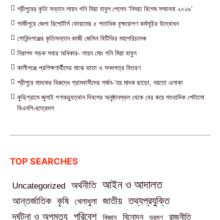
শ্রীপুরের কৃতি সন্তান লায়ন গনি মিয়া বাবুল পেলেন ‘নিসচা বিশেষ সম্মাননা ২০২৬’
গাজীপুরে জেলা রিপোর্টার্স ফোরামের ৫ শতাধিক বৃক্ষরোপণ কর্মসূচির উদ্বোধন
গোবিন্দগঞ্জের কৃতিসন্তান কাজী জেসিন বিটিভির মহাপরিচালক
নিরাপদ সড়ক সবার অধিকার- লায়ন মোঃ গনি মিয়া বাবুল
কালীগঞ্জে প্রশিক্ষণার্থীদের মাঝে ভাতা ও সনদপত্র বিতরণ
শ্রীপুরে মাদকের বিরুদ্ধে গ্রামবাসীদের গর্জন-‘হয় মাদক ছাড়ো, নয়তো এলাকা
কুড়িগ্রামে জুলাই গণঅভ্যুত্থান দিবসের অনুষ্ঠানস্থল থেকে বের করে সাংবাদিক পেটালো
বিএনপি-ছাত্রদল
TOP SEARCHES
আইন ও আদালত
অর্থনীতি
Uncategorized
তথ্যপ্রযুক্তি
আন্তর্জাতিক
কৃষি
জাতীয়
খেলাধুলা
পরিবেশ
দূর্ঘটনা ও অপমৃত্যু
বিনোদন
রাজনীতি
বিজ্ঞান
ভ্রমণ