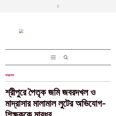
সারাদেশ
শ্রীপুরে পৈতৃক জমি জবরদখল ও
মাদ্রাসার মালামাল লুটের অভিযোগ-
শিক্ষককে মারধর