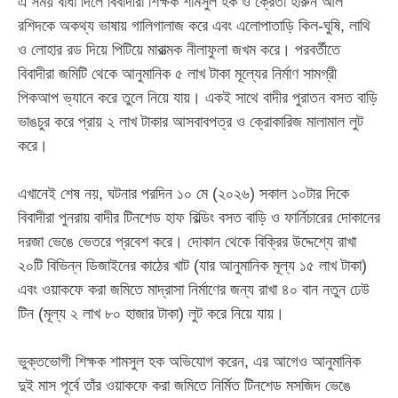
‎​এ সময় বাধা দিলে বিবাদীরা শিক্ষক শামসুল হক ও ক্রেতা হারুন আল
রশিদকে অকথ্য ভাষায় গালিগালাজ করে এবং এলোপাতাড়ি কিল-ঘুষি, লাথি
ও লোহার রড দিয়ে পিটিয়ে মারাত্মক নীলাফুলা জখম করে। পরবর্তীতে
বিবাদীরা জমিটি থেকে আনুমানিক ৫ লাখ টাকা মূল্যের নির্মাণ সামগ্রী
পিকআপ ভ্যানে করে তুলে নিয়ে যায়। একই সাথে বাদীর পুরাতন বসত বাড়ি
ভাঙচুর করে প্রায় ২ লাখ টাকার আসবাবপত্র ও ক্রোকারিজ মালামাল লুট
করে।
‎​এখানেই শেষ নয়, ঘটনার পরদিন ১০ মে (২০২৬) সকাল ১০টার দিকে
বিবাদীরা পুনরায় বাদীর টিনশেড হাফ বিল্ডিং বসত বাড়ি ও ফার্নিচারের দোকানের
দরজা ভেঙে ভেতরে প্রবেশ করে। দোকান থেকে বিক্রির উদ্দেশ্যে রাখা
২০টি বিভিন্ন ডিজাইনের কাঠের খাট (যার আনুমানিক মূল্য ১৫ লাখ টাকা)
এবং ওয়াকফে করা জমিতে মাদ্রাসা নির্মাণের জন্য রাখা ৪০ বান নতুন ঢেউ
টিন (মূল্য ২ লাখ ৮০ হাজার টাকা) লুট করে নিয়ে যায়।
‎​ভুক্তভোগী শিক্ষক শামসুল হক অভিযোগ করেন, এর আগেও আনুমানিক
দুই মাস পূর্বে তাঁর ওয়াকফে করা জমিতে নির্মিত টিনশেড মসজিদ ভেঙে