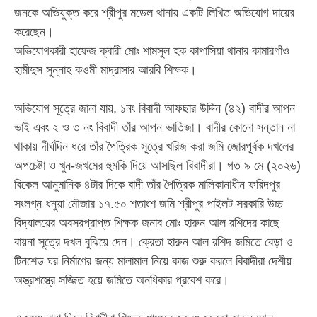
জনকে অভিযুক্ত করে শ্রীপুর মডেল থানায় একটি লিখিত অভিযোগ দায়ের
করেছেন।
‎​অভিযোগকারী হাফেজ ক্বারী মোঃ শামসুল হক কাপাসিয়া থানার কামারগাঁও
হামীদুস সুন্নাহ কওমী মাদ্রাসার আরবি শিক্ষক।
‎​অভিযোগ সূত্রে জানা যায়, ১নং বিবাদী আফছার উদ্দিন (৪২) বাদীর আপন
ভাই এবং ২ ও ৩ নং বিবাদী তাঁর আপন ভাতিজা। বাদীর কোনো সন্তান না
থাকায় দীর্ঘদিন ধরে তাঁর পৈত্রিক সূত্রে খরিজ করা জমি জোরপূর্বক দখলের
অপচেষ্টা ও খুন-জখমের হুমকি দিয়ে আসছিল বিবাদীরা। গত ৯ মে (২০২৬)
বিকেল আনুমানিক ৪টার দিকে বাদী তাঁর পৈত্রিক মালিকানাধীন ফরিদপুর
সংলগ্ন ধনুয়া মৌজার ১৭.৫০ শতাংশ জমি শ্রীপুর পাইলট সরকারি উচ্চ
বিদ্যালয়ের অবসরপ্রাপ্ত শিক্ষক জনাব মোঃ হারুন আল রশিদের কাছে
বায়না সূত্রে দখল বুঝিয়ে দেন। ক্রেতা হারুন আল রশিদ জমিতে বেড়া ও
টিনশেড ঘর নির্মাণের জন্য মালামাল নিয়ে কাজ শুরু করলে বিবাদীরা দেশীয়
অস্ত্রশস্ত্রে সজ্জিত হয়ে জমিতে অনধিকার প্রবেশ করে।