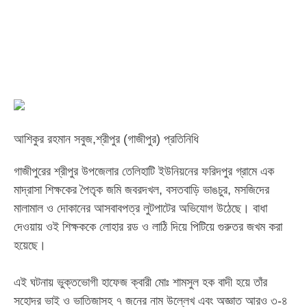
আশিকুর রহমান সবুজ,​শ্রীপুর (গাজীপুর) প্রতিনিধি
গাজীপুরের শ্রীপুর উপজেলার তেলিহাটি ইউনিয়নের ফরিদপুর গ্রামে এক
মাদ্রাসা শিক্ষকের পৈতৃক জমি জবরদখল, বসতবাড়ি ভাঙচুর, মসজিদের
মালামাল ও দোকানের আসবাবপত্র লুটপাটের অভিযোগ উঠেছে। বাধা
দেওয়ায় ওই শিক্ষককে লোহার রড ও লাঠি দিয়ে পিটিয়ে গুরুতর জখম করা
হয়েছে।
‎এই ঘটনায় ভুক্তভোগী হাফেজ ক্বারী মোঃ শামসুল হক বাদী হয়ে তাঁর
সহোদর ভাই ও ভাতিজাসহ ৭ জনের নাম উল্লেখ এবং অজ্ঞাত আরও ৩-৪