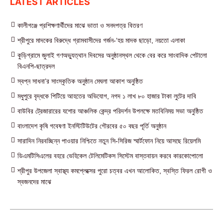
LATEST ARTICLES
কালীগঞ্জে প্রশিক্ষণার্থীদের মাঝে ভাতা ও সনদপত্র বিতরণ
শ্রীপুরে মাদকের বিরুদ্ধে গ্রামবাসীদের গর্জন-‘হয় মাদক ছাড়ো, নয়তো এলাকা
কুড়িগ্রামে জুলাই গণঅভ্যুত্থান দিবসের অনুষ্ঠানস্থল থেকে বের করে সাংবাদিক পেটালো
বিএনপি-ছাত্রদল
স্বপ্ন সাধনা’র সাংস্কৃতিক অনুষ্ঠান মেঘলা আকাশ অনুষ্ঠিত
মধুপুরে বৃদ্ধকে পিটিয়ে আহতের অভিযোগ, নগদ ১ লাখ ৮০ হাজার টাকা লুটের দাবি
বাউবির ট্রেজারারের যশোর আঞ্চলিক কেন্দ্র পরিদর্শন উপলক্ষে মতবিনিময় সভা অনুষ্ঠিত
বাংলাদেশ কৃষি গবেষণা ইনস্টিটিউটের গৌরবের ৫০ বছর পূর্তি অনুষ্ঠান
সারাদিন নিরবচ্ছিন্ন পাওয়ার নিশ্চিতে নতুন সি-সিরিজ স্মার্টফোন নিয়ে আসছে রিয়েলমি
ডিএমটিসিএলের বহরে ভেহিকেল টেলিমেটিকস সিস্টেম বাস্তবায়ন করবে কারকোপোলো
শ্রীপুর উপজেলা স্বাস্থ্য কমপ্লেক্সের পুরো চত্বর এখন আলোকিত, স্বস্তি ফিরল রোগী ও
স্বজনদের মাঝে‎