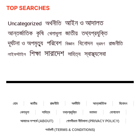
TOP SEARCHES
আইন ও আদালত
অর্থনীতি
Uncategorized
তথ্যপ্রযুক্তি
আন্তর্জাতিক
কৃষি
জাতীয়
খেলাধুলা
পরিবেশ
দূর্ঘটনা ও অপমৃত্যু
বিনোদন
রাজনীতি
বিজ্ঞান
ভ্রমণ
সারাদেশ
শিক্ষা
স্বাস্থ্যসেবা
সাহিত্য
লাইফস্টাইল
হোম
জাতীয়
রাজনীতি
অর্থনীতি
আন্তর্জাতিক
বিনোদন
খেলাধুলা
সাহিত্য
তথ্যপ্রযুক্তি
মতামত
যোগাযোগ
আমাদের সম্পর্কে (ABOUT)
গোপনীয়তা নীতিমালা (PRIVACY POLICY)
শর্তাবলী (TERMS & CONDITIONS)