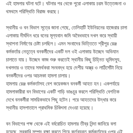
এই হামলার ঘটনা ঘটে। ঘটনার পর থেকে পুরো এলাকায় চরম উত্তেজনা ও
থমথমে পরিস্থিতি বিরাজ করছে।
‎স্থানীয় ও বন বিভাগ সূত্রে জানা গেছে, তেলিহাটি ইউনিয়নের হাজেরার চালা
এলাকায় দীর্ঘদিন ধরে বনের মূল্যবান জমি অবৈধভাবে দখল করে স্থায়ী
স্থাপনা নির্মাণের চেষ্টা চলছিল। এমন সংবাদের ভিত্তিতে শ্রীপুর রেঞ্জ
কর্মকর্তার নেতৃত্বে বনকর্মীদের একটি দল ওই এলাকায় উচ্ছেদ অভিযান
চালাতে যায়। উচ্ছেদ কাজ শুরু করতেই স্থানীয় কিছু চিহ্নিত ভূমিদস্যু,
দখলদার ও তাদের সমর্থকরা সংঘবদ্ধ হয়ে দেশীয় অস্ত্র ও লাঠিসোঁটা নিয়ে
বনকর্মীদের ওপর আচমকা হামলা চালায়।
‎​হামলায় রেঞ্জ কর্মকর্তাসহ বেশ কয়েকজন বনকর্মী আহত হন। একপর্যায়ে
হামলাকারীরা বন বিভাগের একটি গাড়ি ভাঙচুর করলে পরিস্থিতি বেগতিক
দেখে বনকর্মীরা সাময়িকভাবে পিছু হটেন। পরে আহতদের উদ্ধার করে
স্থানীয় হাসপাতালে প্রাথমিক চিকিৎসা দেওয়া হয়েছে।
‎বন বিভাগের পক্ষ থেকে এই বর্বরোচিত হামলার তীব্র নিন্দা জানিয়ে বলা
হয়েছে, সরকারি সম্পদ রক্ষা করতে গিয়ে কর্তব্যরত কর্মকর্তাদের ওপর এই