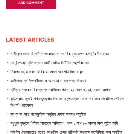
LATEST ARTICLES
গাজীপুরে জেলা রিপোর্টার্স ফোরামের ৫ শতাধিক বৃক্ষরোপণ কর্মসূচির উদ্বোধন
গোবিন্দগঞ্জের কৃতিসন্তান কাজী জেসিন বিটিভির মহাপরিচালক
নিরাপদ সড়ক সবার অধিকার- লায়ন মোঃ গনি মিয়া বাবুল
কালীগঞ্জে প্রশিক্ষণার্থীদের মাঝে ভাতা ও সনদপত্র বিতরণ
শ্রীপুরে মাদকের বিরুদ্ধে গ্রামবাসীদের গর্জন-‘হয় মাদক ছাড়ো, নয়তো এলাকা
কুড়িগ্রামে জুলাই গণঅভ্যুত্থান দিবসের অনুষ্ঠানস্থল থেকে বের করে সাংবাদিক পেটালো
বিএনপি-ছাত্রদল
স্বপ্ন সাধনা’র সাংস্কৃতিক অনুষ্ঠান মেঘলা আকাশ অনুষ্ঠিত
মধুপুরে বৃদ্ধকে পিটিয়ে আহতের অভিযোগ, নগদ ১ লাখ ৮০ হাজার টাকা লুটের দাবি
বাউবির ট্রেজারারের যশোর আঞ্চলিক কেন্দ্র পরিদর্শন উপলক্ষে মতবিনিময় সভা অনুষ্ঠিত