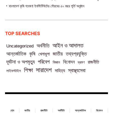
বাংলাদেশ কৃষি গবেষণা ইনস্টিটিউটের গৌরবের ৫০ বছর পূর্তি অনুষ্ঠান
TOP SEARCHES
আইন ও আদালত
অর্থনীতি
Uncategorized
তথ্যপ্রযুক্তি
আন্তর্জাতিক
কৃষি
জাতীয়
খেলাধুলা
পরিবেশ
দূর্ঘটনা ও অপমৃত্যু
বিনোদন
রাজনীতি
বিজ্ঞান
ভ্রমণ
সারাদেশ
শিক্ষা
স্বাস্থ্যসেবা
সাহিত্য
লাইফস্টাইল
হোম
জাতীয়
রাজনীতি
অর্থনীতি
আন্তর্জাতিক
বিনোদন