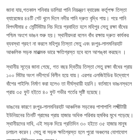
জানা যায়,গতকাল শনিবার ডালিয়া পানি নিয়ন্ত্রণ ব্যারেজ কর্তৃপক্ষ তিস্তা
ব্যারেজের ৪৪টি গেট খুলে দিলে নদীর পানি দ্রুত বৃদ্ধি পায়। পরে পানি
বিপৎসীমার ৫ সেন্টিমিটার নিচ দিয়ে প্রবাহিত হলে মহিপুর সেতু রক্ষা বাঁধের
পশ্চিম অংশে ভাঙন শুরু হয়। স্থানীয়দরা বলেন বাঁধ রক্ষায় দ্রুত কার্যকর
ব্যবস্থা গ্রহণ না করলে মহিপুর তিস্তা সেতু এবং রংপুর-লালমনিরহাট
আঞ্চলিক সড়ক মারাত্মক ভারে ক্ষতিগ্রস্ত হবে বলে আশঙ্কা করছেন ।
স্থানীয় সূত্রে জানা গেছে, গত বছর দ্বিতীয় তিস্তা সেতু রক্ষা বাঁধের প্রায়
১০০ মিটার অংশ নদীগর্ভে বিলীন হয়ে যায়। এরপর এলজিইডির উদ্যোগে
বাঁশের পাইলিং নির্মাণ করা হলেও তা দীর্ঘস্থায়ী হয়নি। বর্তমানে ভাঙনস্থলে
প্রায় ৩৫ ফুট হইতে ৪০ ফুট গভীর গর্তের সৃষ্টি হয়েছে।
ভাঙনের কারণে রংপুর-লালমনিরহাট আঞ্চলিক সড়কের পাশাপাশি লক্ষ্মীটারী
ইউনিয়নের তিনটি গ্রামের প্রায় হাজার অধিক পরিবার হুমকির মুখে পড়েছে।
স্থানীয়দের দাবি, এই সড়ক দিয়ে প্রতিদিন ৩০ হইতে ৩৫ হাজার মানুষ
চলাচল করেন। সেতু বা সড়ক ক্ষতিগ্রস্ত হলে পুরো অঞ্চলের যোগাযোগ