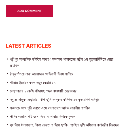
LATEST ARTICLES
শ্রীপুর সাংবাদিক সমিতির সাধারণ সম্পাদক শাহাদতের স্ত্রীর ১ম মৃত্যুবার্ষিকীতে দোয়া
মাহফিল
ঠাকুরগাঁওয়ে নানা আয়োজনে আদিবাসী দিবস পালিত
শাওমি উন্মোচন করল নতুন রেডমি ১৭
ভেড়ামারায় ১ কেজি গাঁজাসহ মাদক ব্যবসায়ী গ্রেফতার
সবুজে সাজুক ভেড়ামারা: উপ-ভূমি সংস্কার কমিশনারের বৃক্ষরোপণ কর্মসূচি
পঞ্চগড়ে আখ চুরি করতে এসে বাংলাদেশে আটক ভারতীয় নাগরিক
পা‌নির অভাবে পাট জাগ দিতে না পারায় বিপাকে কৃষক
ঘুষ নিয়ে টালবাহানা, টাকা ফেরত না দিয়ে হুমকি, নড়াইল ভূমি অফিসের কর্মচারীর বিরুদ্ধে