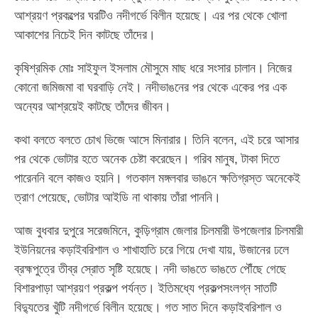
আশ্রয়ণ প্রকল্পের ঘরটিও নদীগর্ভে বিলীন হয়েছে। এর পর থেকে খোলা
আকাশের নিচেই দিন কাটছে তাঁদের।
কৃষিশ্রমিক মোঃ সাইফুল ইসলাম মৌসুমে মাছ ধরে সংসার চালান। নিজের
কোনো জমিজমা বা ঘরবাড়ি নেই। নদীভাঙনের পর থেকে একের পর এক
অন্যের আশ্রয়েই কাটছে তাঁদের জীবন।
কথা বলতে বলতে চোখ ভিজে আসে মিনারার। তিনি বলেন, এই চরে আসার
পর থেকে ভোটার হতে অনেক চেষ্টা করেছেন। গরিব মানুষ, টাকা দিতে
পারেননি বলে কাজও হয়নি। গতকাল মঙ্গলবার ভাঙনে ক্ষতিগ্রস্ত অনেকেই
ত্রাণ পেয়েছে, ভোটার আইডি না থাকায় তাঁরা পাননি।
আজ বুধবার দুপুরে সরেজমিনে, কুড়িগ্রাম জেলার চিলমারী উপজেলার চিলমারী
ইউনিয়নের কড়াইবরিশাল ও শাখাহাতি চরে গিয়ে দেখা যায়, উজানের ঢলে
ব্রহ্মপুত্রে তীব্র স্রোত সৃষ্টি হয়েছে। নদী ভাঙতে ভাঙতে পৌঁছে গেছে
বিশারপাড়া আশ্রয়ণ প্রকল্প পর্যন্ত। ইতিমধ্যে প্রকল্পসংলগ্ন সাতটি
বিদ্যুতের খুঁটি নদীগর্ভে বিলীন হয়েছে। গত সাত দিনে কড়াইবরিশাল ও