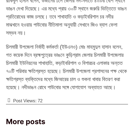
রাকিবুল হাসান বলেন, উজানের ঢলে জেলার নদ-নদীতে ৪০টির বেশি স্থানে
ভাঙন দেখা দিয়েছে। এর মধ্যে প্রায় ৩০টি স্থানে জরুরি ভিত্তিতে ভাঙন
প্রতিরোধের কাজ চলছে। তবে শাখাহাতি ও কড়াইবরিশাল চর নদীর
মাঝখানে হওয়ায় পাউবোর নীতিমালা অনুযায়ী সেখানে জিও ব্যাগ ফেলা
সম্ভব নয়।
চিলমারী উপজেলা নির্বাহী কর্মকর্তা (ইউএনও) মোঃ মাহমুদুল হাসান বলেন,
গত কয়েক দিনে ব্রহ্মপুত্রের ভাঙনে কুড়িগ্রাম জেলার চিলমারী উপজেলার
চিলমারী ইউনিয়নের শাখাহাতি, কড়াইবরিশাল ও বিশারচর এলাকার অন্তত
৭০টি পরিবার ক্ষতিগ্রস্ত হয়েছে। চিলমারী উপজেলা প্রশাসনের পক্ষ থেকে
ক্ষতিগ্রস্ত ব্যক্তিদের মধ্যে জিআরের চাল ও শুকনা খাবার বিতরণ করা
হয়েছে। নদীভাঙন রোধে পাউবোর সঙ্গে যোগাযোগ অব্যাহত আছে।
Post Views:
72
More posts