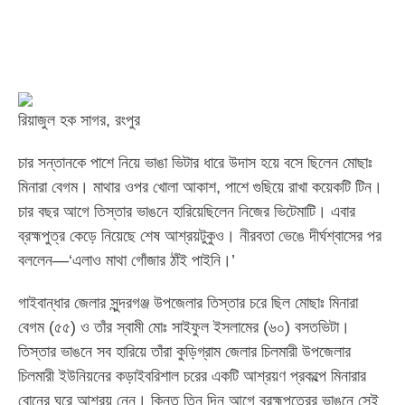
রিয়াজুল হক সাগর, রংপুর
চার সন্তানকে পাশে নিয়ে ভাঙা ভিটার ধারে উদাস হয়ে বসে ছিলেন মোছাঃ
মিনারা বেগম। মাথার ওপর খোলা আকাশ, পাশে গুছিয়ে রাখা কয়েকটি টিন।
চার বছর আগে তিস্তার ভাঙনে হারিয়েছিলেন নিজের ভিটেমাটি। এবার
ব্রহ্মপুত্র কেড়ে নিয়েছে শেষ আশ্রয়টুকুও। নীরবতা ভেঙে দীর্ঘশ্বাসের পর
বললেন—‘এলাও মাথা গোঁজার ঠাঁই পাইনি।’
গাইবান্ধার জেলার সুন্দরগঞ্জ উপজেলার তিস্তার চরে ছিল মোছাঃ মিনারা
বেগম (৫৫) ও তাঁর স্বামী মোঃ সাইফুল ইসলামের (৬০) বসতভিটা।
তিস্তার ভাঙনে সব হারিয়ে তাঁরা কুড়িগ্রাম জেলার চিলমারী উপজেলার
চিলমারী ইউনিয়নের কড়াইবরিশাল চরের একটি আশ্রয়ণ প্রকল্পে মিনারার
বোনের ঘরে আশ্রয় নেন। কিন্তু তিন দিন আগে ব্রহ্মপুত্রের ভাঙনে সেই