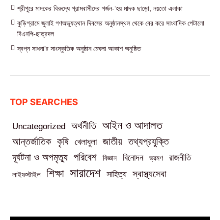
শ্রীপুরে মাদকের বিরুদ্ধে গ্রামবাসীদের গর্জন-‘হয় মাদক ছাড়ো, নয়তো এলাকা
কুড়িগ্রামে জুলাই গণঅভ্যুত্থান দিবসের অনুষ্ঠানস্থল থেকে বের করে সাংবাদিক পেটালো
বিএনপি-ছাত্রদল
স্বপ্ন সাধনা’র সাংস্কৃতিক অনুষ্ঠান মেঘলা আকাশ অনুষ্ঠিত
TOP SEARCHES
আইন ও আদালত
অর্থনীতি
Uncategorized
তথ্যপ্রযুক্তি
আন্তর্জাতিক
কৃষি
জাতীয়
খেলাধুলা
পরিবেশ
দূর্ঘটনা ও অপমৃত্যু
বিনোদন
রাজনীতি
বিজ্ঞান
ভ্রমণ
সারাদেশ
শিক্ষা
স্বাস্থ্যসেবা
সাহিত্য
লাইফস্টাইল