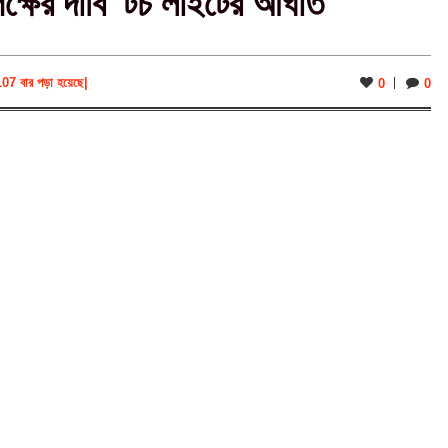
্ষের দাবি ‘টর্চ লাইটের আঘাত’
107 বার পড়া হয়েছে
|
0
0