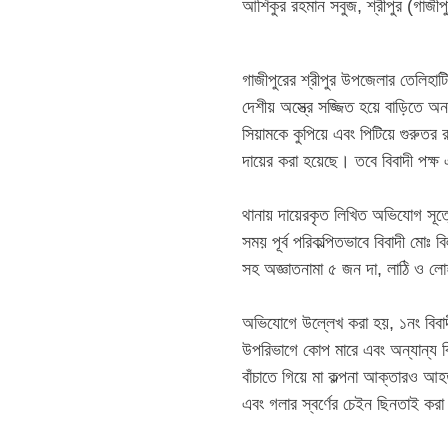
‎​আশিকুর রহমান সবুজ, শ্রীপুর (গাজীপ
‎গাজীপুরের শ্রীপুর উপজেলার তেলিহাট
দেশীয় অস্ত্রে সজ্জিত হয়ে বাড়িতে অ
সিয়ামকে কুপিয়ে এবং পিটিয়ে গুরুত
দায়ের করা হয়েছে। তবে বিবাদী পক্ষ
‎​থানায় দায়েরকৃত লিখিত অভিযোগ সূ
সময় পূর্ব পরিকল্পিতভাবে বিবাদী ম
সহ অজ্ঞাতনামা ৫ জন দা, লাঠি ও লো
‎​অভিযোগে উল্লেখ করা হয়, ১নং বিবাদ
উপরিভাগে কোপ মারে এবং অন্যান্য 
বাঁচাতে গিয়ে মা কল্পনা আক্তারও আ
এবং গলার স্বর্ণের চেইন ছিনতাই কর