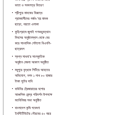
ভাতা ও সনদপত্র বিতরণ
শ্রীপুরে মাদকের বিরুদ্ধে
গ্রামবাসীদের গর্জন-‘হয় মাদক
ছাড়ো, নয়তো এলাকা
কুড়িগ্রামে জুলাই গণঅভ্যুত্থান
দিবসের অনুষ্ঠানস্থল থেকে বের
করে সাংবাদিক পেটালো বিএনপি-
ছাত্রদল
স্বপ্ন সাধনা’র সাংস্কৃতিক
অনুষ্ঠান মেঘলা আকাশ অনুষ্ঠিত
মধুপুরে বৃদ্ধকে পিটিয়ে আহতের
অভিযোগ, নগদ ১ লাখ ৮০ হাজার
টাকা লুটের দাবি
বাউবির ট্রেজারারের যশোর
আঞ্চলিক কেন্দ্র পরিদর্শন উপলক্ষে
মতবিনিময় সভা অনুষ্ঠিত
বাংলাদেশ কৃষি গবেষণা
ইনস্টিটিউটের গৌরবের ৫০ বছর