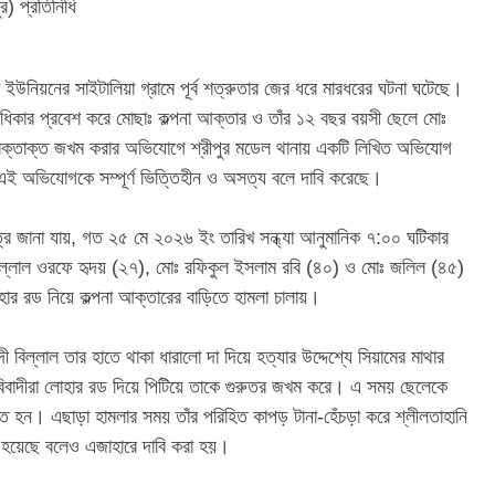
ুর) প্রতিনিধি
ি ইউনিয়নের সাইটালিয়া গ্রামে পূর্ব শত্রুতার জের ধরে মারধরের ঘটনা ঘটেছে।
নধিকার প্রবেশ করে মোছাঃ কল্পনা আক্তার ও তাঁর ১২ বছর বয়সী ছেলে মোঃ
র রক্তাক্ত জখম করার অভিযোগে শ্রীপুর মডেল থানায় একটি লিখিত অভিযোগ
 এই অভিযোগকে সম্পূর্ণ ভিত্তিহীন ও অসত্য বলে দাবি করেছে।
ত্রে জানা যায়, গত ২৫ মে ২০২৬ ইং তারিখ সন্ধ্যা আনুমানিক ৭:০০ ঘটিকার
োঃ বিল্লাল ওরফে হৃদয় (২৭), মোঃ রফিকুল ইসলাম রবি (৪০) ও মোঃ জলিল (৪৫)
হার রড নিয়ে কল্পনা আক্তারের বাড়িতে হামলা চালায়।
ী বিল্লাল তার হাতে থাকা ধারালো দা দিয়ে হত্যার উদ্দেশ্যে সিয়ামের মাথার
বিবাদীরা লোহার রড দিয়ে পিটিয়ে তাকে গুরুতর জখম করে। এ সময় ছেলেকে
হত হন। এছাড়া হামলার সময় তাঁর পরিহিত কাপড় টানা-হেঁচড়া করে শ্লীলতাহানি
া হয়েছে বলেও এজাহারে দাবি করা হয়।