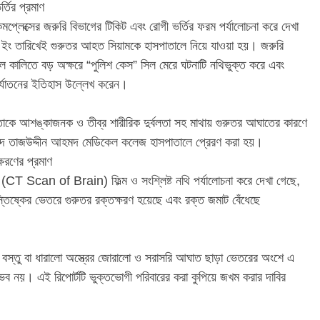
্তির প্রমাণ
্য কমপ্লেক্সের জরুরি বিভাগের টিকিট এবং রোগী ভর্তির ফরম পর্যালোচনা করে দেখা
৬ ইং তারিখেই গুরুতর আহত সিয়ামকে হাসপাতালে নিয়ে যাওয়া হয়। জরুরি
 নীল কালিতে বড় অক্ষরে “পুলিশ কেস” সিল মেরে ঘটনাটি নথিভুক্ত করে এবং
ির্যাতনের ইতিহাস উল্লেখ করেন।
তাকে আশঙ্কাজনক ও তীব্র শারীরিক দুর্বলতা সহ মাথায় গুরুতর আঘাতের কারণে
হীদ তাজউদ্দীন আহমদ মেডিকেল কলেজ হাসপাতালে প্রেরণ করা হয়।
ক্ষরণের প্রমাণ
যান (CT Scan of Brain) ফিল্ম ও সংশ্লিষ্ট নথি পর্যালোচনা করে দেখা গেছে,
তিষ্কের ভেতরে গুরুতর রক্তক্ষরণ হয়েছে এবং রক্ত জমাট বেঁধেছে
ী বস্তু বা ধারালো অস্ত্রের জোরালো ও সরাসরি আঘাত ছাড়া ভেতরের অংশে এ
ভব নয়। এই রিপোর্টটি ভুক্তভোগী পরিবারের করা কুপিয়ে জখম করার দাবির
।