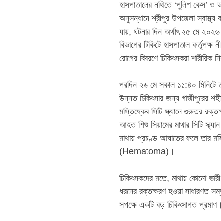
‎​হাসপাতালের নথিতে ‘পুলিশ কেস’ ও ভর
‎​অনুসন্ধানে শ্রীপুর উপজেলা স্বাস্থ
যায়, ঘটনার দিন অর্থাৎ ২৫ মে ২০২
বিভাগের টিকিটে হাসপাতাল কর্তৃপক্ষ
রোগের বিবরণে চিকিৎসকরা শারীরিক ন
‎​পরদিন ২৬ মে সকাল ১১:৪০ মিনিটে 
উন্নত চিকিৎসার জন্য গাজীপুরের শ
‎​মস্তিষ্কের সিটি স্ক্যানে গুরুতর রক্ত
‎​আহত শিশু সিয়ামের মাথার সিটি স্ক্
মাথায় প্রচণ্ড আঘাতের ফলে তার মস্
(Hematoma)।
‎​চিকিৎসকদের মতে, মাথায় কোনো ভার
ধরনের রক্তক্ষরণ হওয়া সাধারণত সম্
সপক্ষে একটি বড় চিকিৎসাগত প্রমাণ