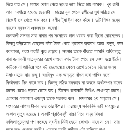
দিয়ে যায় সে। মায়ের কোল পেয়ে দুধের ভাগ নিতে চায় বারেক। খুব রাগী
আর একগুঁয়ে হয়েছে ছেলেটা। মায়ের বুক থেকে রশীদের মুখ সরিয়ে সে
নিজেই দুধ খেতে শুরু করে। রশীদ ট্যা ট্যা করে কাঁদে। দুটি শিশুর মধ্যে
বয়সের ব্যবধান একবছরও হবেনা।
জনাবালী মাদবর মারা যাবার পর সংসারের হাল ধরবার কথা ছিলো রোছমতের।
কিন্তু বাউন্ডেলে রোছমত কাঁচা টাকা পেয়ে প্রমোদ ভ্রমণে আজ রেঙ্গুন, কাল
কলকাতা, পরশু করাচী ঘুরে বেড়ায়। সংসার তাকে বাঁধতে পারেনি অধিকন্তু
বাবা জনাবালী মাতব্বরের রেখে যাওয়া নগদ টাকা পেয়ে সে চঞ্চল হয়ে উঠে।
কাউকে না জানিয়ে ঘরে বউ ছেলেমেয়ে ফেলে রেখে ১০/১২ দিনের জন্য
উধাও হয়ে৷ যায় রুছু। ঘরবিমুখ এক অদ্ভুত বাঁধন হারা পাখির মতো
নির্ভাবনায় দিন কাটে তার। কিন্তু সঠিক ব্যবহার না করলে অর্থসম্পদ বানের
জলের চেয়েও দ্রুত ভেসে যায়। বিচক্ষণ জবানালী কিঞ্চিৎ লেখাপড়া জানে।
এলাকার লোকজন এজন্য তাকে সরকার বলে। মাদবরের ২য় সন্তান সে।
সংসারের লাগাম টানার ভার তার উপর। এরমধ্যে সর্বকনিষ্ঠ ভাই মাহমুদের
অকাল মৃত্যু হয়েছে। একটি প্রতিবন্ধী বাচ্চা নিয়ে সদ্য বিধবা
ফজিলাতুন্নেছা পণ করেছে স্বামীর ভিটা ছেড়ে কোথাও যাবে না সে। তার
বয়স অল্প,দেখতে সুন্দরী। এরকম যুবতী নারীকে এই বাড়িতে রাখা