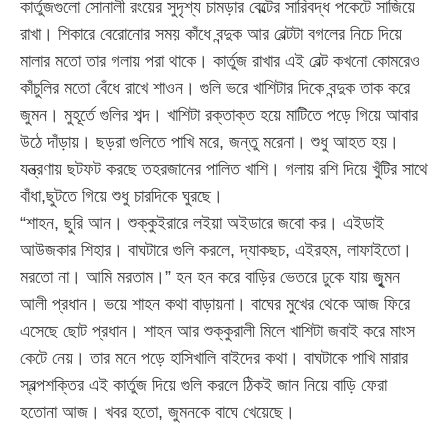
কার্তুজগুলো সোনালী রংয়ের সুদৃশ্য চামড়ার বেল্টের সারিবদ্ধ পকেটে সাজিয়ে
রাখা। শিকারে বেরোনোর সময় কাঁধে বন্দুক আর বেল্টটা বগলের নিচে দিয়ে
মালার মতো তার গলায় পরা থাকে। কার্তুজ রাখার এই বেল্ট কখনো কোমরেও
কাঁচুলির মতো বেঁধে রাখে শাওন। গুলি ভরে খাশিটার দিকে বন্দুক তাক করে
জুমন। মুহূর্তে গুলির শব্দ। খাশিটা রক্তাক্ত হয়ে মাটিতে পড়ে গিয়ে আবার
উঠে দাঁড়ায়। ছড়রা গুলিতে পাখি মরে, জন্তু মরেনা। শুধু আহত হয়।
যন্ত্রণায় ছটফট করছে তহরজানের পালিত খাশি। গলায় রশি দিয়ে খুঁটির সাথে
বাঁধা,ছুটতে গিয়ে শুধু চারদিকে ঘুরছে।
“শাহন, ছুরি আন। শুক্কুইরারে লইয়া অইডারে জবো কর। এইডাই
আউজকার শিহার। বাঘটারে গুলি করলে, দ্যাকছচ, এইরহম, লাফাইতো।
মরতো না। আমি মরতাম।” হন হন করে বাড়ির ভেতরে ঢুকে যায় জুৃমন
আলী প্রধান। ভয়ে শাহন কথা বাড়ায়না। বাঘের মুখের থেকে আজ ফিরে
এসেছে ছোট প্রধান। শাহন আর শুক্কুরালী মিলে খাশিটা জবাই করে মাংস
কেটে নেয়। তার মনে পড়ে হাসিখালি বাইদের কথা। বাঘটাকে পাখি মারার
স্বল্পশক্তির এই কার্তুজ দিয়ে গুলি করলে ঠিকই জান নিয়ে বাড়ি ফেরা
হতোনা আজ। খবর হতো, জুমনকে বাঘে খেয়েছে।