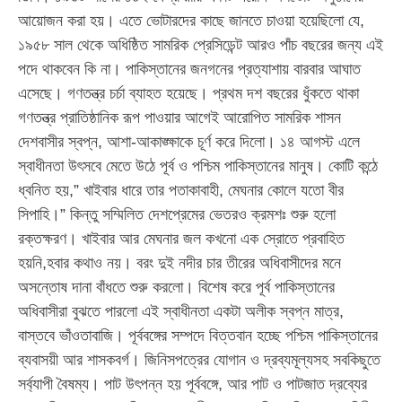
আয়োজন করা হয়। এতে ভোটারদের কাছে জানতে চাওয়া হয়েছিলো যে,
১৯৫৮ সাল থেকে অধিষ্ঠিত সামরিক প্রেসিডেন্ট আরও পাঁচ বছরের জন্য এই
পদে থাকবেন কি না। পাকিস্তানের জনগনের প্রত্যাশায় বারবার আঘাত
এসেছে। গণতন্ত্র চর্চা ব্যাহত হয়েছে। প্রথম দশ বছরের ধুঁকতে থাকা
গণতন্ত্র প্রাতিষ্ঠানিক রূপ পাওয়ার আগেই আরোপিত সামরিক শাসন
দেশবাসীর স্বপ্ন, আশা-আকাঙ্ক্ষাকে চূর্ণ করে দিলো। ১৪ আগস্ট এলে
স্বাধীনতা উৎসবে মেতে উঠে পূর্ব ও পশ্চিম পাকিস্তানের মানুষ। কোটি কন্ঠে
ধ্বনিত হয়,” খাইবার ধারে তার পতাকাবাহী, মেঘনার কোলে যতো বীর
সিপাহি।” কিন্তু সম্মিলিত দেশপ্রেমের ভেতরও ক্রমশঃ শুরু হলো
রক্তক্ষরণ। খাইবার আর মেঘনার জল কখনো এক স্রোতে প্রবাহিত
হয়নি,হবার কথাও নয়। বরং দুই নদীর চার তীরের অধিবাসীদের মনে
অসন্তোষ দানা বাঁধতে শুরু করলো। বিশেষ করে পূর্ব পাকিস্তানের
অধিবাসীরা বুঝতে পারলো এই স্বাধীনতা একটা অলীক স্বপ্ন মাত্র,
বাস্তবে ভাঁওতাবাজি। পূর্ববঙ্গের সম্পদে বিত্তবান হচ্ছে পশ্চিম পাকিস্তানের
ব্যবাসয়ী আর শাসকবর্গ। জিনিসপত্রের যোগান ও দ্রব্যমূল্যসহ সবকিছুতে
সর্ব্যাপী বৈষম্য। পাট উৎপন্ন হয় পূর্ববঙ্গে, আর পাট ও পাটজাত দ্রব্যের