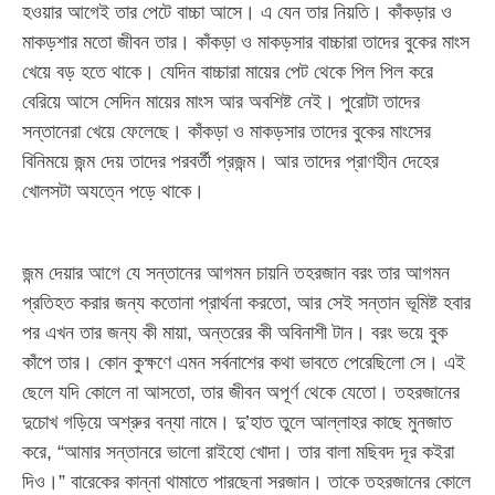
হওয়ার আগেই তার পেটে বাচ্চা আসে। এ যেন তার নিয়তি। কাঁকড়ার ও
মাকড়শার মতো জীবন তার। কাঁকড়া ও মাকড়সার বাচ্চারা তাদের বুকের মাংস
খেয়ে বড় হতে থাকে। যেদিন বাচ্চারা মায়ের পেট থেকে পিল পিল করে
বেরিয়ে আসে সেদিন মায়ের মাংস আর অবশিষ্ট নেই। পুরোটা তাদের
সন্তানেরা খেয়ে ফেলেছে। কাঁকড়া ও মাকড়সার তাদের বুকের মাংসের
বিনিময়ে জন্ম দেয় তাদের পরবর্তী প্রজন্ম। আর তাদের প্রাণহীন দেহের
খোলসটা অযত্নে পড়ে থাকে।
জন্ম দেয়ার আগে যে সন্তানের আগমন চায়নি তহরজান বরং তার আগমন
প্রতিহত করার জন্য কতোনা প্রার্থনা করতো, আর সেই সন্তান ভূমিষ্ট হবার
পর এখন তার জন্য কী মায়া, অন্তরের কী অবিনাশী টান। বরং ভয়ে বুক
কাঁপে তার। কোন কুক্ষণে এমন সর্বনাশের কথা ভাবতে পেরেছিলো সে। এই
ছেলে যদি কোলে না আসতো, তার জীবন অপূর্ণ থেকে যেতো। তহরজানের
দুচোখ গড়িয়ে অশ্রুর বন্যা নামে। দু’হাত তুলে আল্লাহর কাছে মুনজাত
করে, “আমার সন্তানরে ভালো রাইহো খোদা। তার বালা মছিবদ দূর কইরা
দিও।” বারেকের কান্না থামাতে পারছেনা সরজান। তাকে তহরজানের কোলে