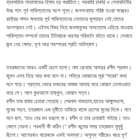
ব্যবসায়িক লাভালাভের হিসাব হয় করাচীতে। সরকারি চাকরি ও সেনাবাহিনীর
উচ্চ পদে পূর্ব পাকিস্তানের অংশ শূন্য। জনসংখ্যায় গরিষ্ঠ হওয়া সত্ত্বেও
রাষ্ট্রের শাসন ক্ষমতায় পূর্ব পাকিস্তানের নেতাদের মূল্যায়ন নেই,তাদের
অংশগ্রহন নেই। এইসব বিষয় নিয়ে জনমানুষের অসন্তোষ এড়িয়ে যাওয়ায়
পাকিস্তান সম্পর্কে তাদের ইতিবাচক ধারণার পরিবর্তন ঘটতে থাকে। সেখানে
জন্ম নেয় ক্ষোভ, ঘৃণা আর পরস্পরের প্রতি অবিশ্বাস।
তহরজানের আরও একটি ছেলে হলো। নাম রেখেছে আবদুর রশীদ প্রধান।
জুমন এসব নিয়ে আর কথা বলে না। পবিত্র কোরানের সূরা “শুরের” কথা
মনে পড়ে। প্রত্যহ ভোরে ফজরের নামাজ আদায় করে কোরান তেলাওয়াত
করে সে। আল কুরআনো হাক্কুন, কোরান সত্য।
রশীদ তার বাবার চেহারা পেয়েছে। সেরকম নাকচোখ,হাতের আঙ্গুলগুলো,
মুখের গড়ন, তহরজান এক দৃষ্টিতে তাকিয়ে থাকে ছেলের মুখের দিকে। মনে
মনে বলে, ‘তাও হের মন ভরলো না। রশীদ ত তার চেহারাই পাইছে। তাও
কোলে নেয়না। পরধানী কী কঠিন।” রশীদ জন্মের সময় তহরজান মুমূর্ষু
ছিলো। আগেরবাও বারেককে একই অবস্থা। অসুস্থ শরীরেও বছর পূর্ণ