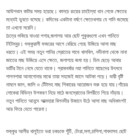
আউশধান কাটার সময় হয়েছে। কালচে রংয়ের চাহইল্যা ধান পেকে ক্ষেতের
মধ্যেই ডুবতে বসেছে। কদিনের একটানা বর্ষণে ক্ষেতেখলায় যে পানি জমেছে
তা এখনো সরেনি।
চৈত্রে শুকিয়ে যাওয়া পগার,জলাশয় আর ছোট পুকুরগুলো এখন পানিতে
টইটম্বুর। শুক্কুরালী ফজরের আগে বেরিয়ে গেছে উজিয়ে আসা মাছ
ধরতে। এই সময় নতুন পানির স্রোতের সাথে খালবিল, নদীনালা থেকে নানা
জাতের মাছ উজিয়ে এসে ক্ষেতে, জলাশয়ে জমা হয়। ডিম ছেড়ে আবার
ভাটির টানে নেমে যেতে থাকে। প্রাকবর্ষার নয়া পানিতে মাছেদের উৎসবে
পাগলপারা আনাগোনার মাঝে তারা সহজেই জালে আটকা পড়ে। ভারী বৃষ্টি
নামলে জাল, জালি ও টেঁটাসহ মাছ শিকারের আয়োজন শুরু হয়ে যায়।গাঁয়ের
লোকেরা বিভিন্ন উপকরণ নিয়ে মাঠে জনস্রোতের বিপরীতে গিয়ে দাঁড়ায়।
নতুন পানিতে আনন্দে আত্মহারা বিলনদীর উজানে উঠে আসা মাছ অধিকাংশই
আর ফিরে যেতে পারেনা।
শুক্কুর আলীর খালুইতে ভরা চকচকে পুঁটি, টেংরা,মলা,চাপিলা,পাবদাসহ ছোট