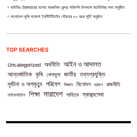
বাউবির ট্রেজারারের যশোর আঞ্চলিক কেন্দ্র পরিদর্শন উপলক্ষে মতবিনিময় সভা অনুষ্ঠিত
বাংলাদেশ কৃষি গবেষণা ইনস্টিটিউটের গৌরবের ৫০ বছর পূর্তি অনুষ্ঠান
TOP SEARCHES
আইন ও আদালত
অর্থনীতি
Uncategorized
তথ্যপ্রযুক্তি
আন্তর্জাতিক
কৃষি
জাতীয়
খেলাধুলা
পরিবেশ
দূর্ঘটনা ও অপমৃত্যু
বিনোদন
রাজনীতি
বিজ্ঞান
ভ্রমণ
সারাদেশ
শিক্ষা
স্বাস্থ্যসেবা
সাহিত্য
লাইফস্টাইল