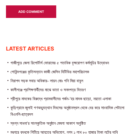
LATEST ARTICLES
গাজীপুরে জেলা রিপোর্টার্স ফোরামের ৫ শতাধিক বৃক্ষরোপণ কর্মসূচির উদ্বোধন
গোবিন্দগঞ্জের কৃতিসন্তান কাজী জেসিন বিটিভির মহাপরিচালক
নিরাপদ সড়ক সবার অধিকার- লায়ন মোঃ গনি মিয়া বাবুল
কালীগঞ্জে প্রশিক্ষণার্থীদের মাঝে ভাতা ও সনদপত্র বিতরণ
শ্রীপুরে মাদকের বিরুদ্ধে গ্রামবাসীদের গর্জন-‘হয় মাদক ছাড়ো, নয়তো এলাকা
কুড়িগ্রামে জুলাই গণঅভ্যুত্থান দিবসের অনুষ্ঠানস্থল থেকে বের করে সাংবাদিক পেটালো
বিএনপি-ছাত্রদল
স্বপ্ন সাধনা’র সাংস্কৃতিক অনুষ্ঠান মেঘলা আকাশ অনুষ্ঠিত
মধুপুরে বৃদ্ধকে পিটিয়ে আহতের অভিযোগ, নগদ ১ লাখ ৮০ হাজার টাকা লুটের দাবি