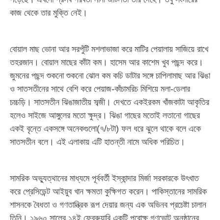
কাজ থেকে তার মুক্তি নেই।
বোয়াল মাছ ভোনা আর সরপুঁটি মশলাভাজা করে মাটির পেয়ালায় সাজিয়ে রাখে
তহরজান। বোয়াল মাছের কাঁটা কম। হাসেম আর কাশেম খুব পছন্দ করে।
জুমনের পছন্দ শুকনো শুকনো ঝোল কম কচি ডাটার সঙ্গে চাপিলামাছ আর ঝিঙা
ও সাতসতীনের সাথে বেশি করে পেয়াজ-কাঁচামরিচ মিশিয়ে মলা-ডেলার
চচ্চড়ি। সাতসতীন ঝিঙাজাতীয় সব্জী। দেখতে একইরকম খাঁজকাটা আকৃতির
হলেও সাইজে আঙ্গুলের মতো ক্ষুদ্র। ঝিঙা গাছের মতোই লতানো গাছের
একই বৃন্তে একসঙ্গে অনেকগুলো(৭/৮টা) ফল ধরে ঝুলে থাকে বলে একে
সাতসতীন বলে। এই এলাকায় এটি হাতন্তী নামে অধিক পরিচিত।
সামরিক অভ্যুত্থানের মাধ্যমে পূর্ববর্তী ইস্কান্দার মির্জা সরকারকে উৎখাত
করে প্রেসিডেন্ট আইয়ুব খান ক্ষমতা কুক্ষিগত করেন। পাকিস্তানের সামরিক
শাসনকে বৈধতা ও গণতান্ত্রিক রূপ দেয়ার জন্য এক অভিনব প্রচেষ্টা চালান
তিনি। ১৯৬০ সালের ১৪ই ফেব্রুয়ারি একটি পরোক্ষ গণভোট অনুষ্ঠানের