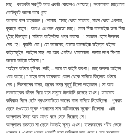
মাছ। কয়েকটা সরপুঁটি আর একটা বোয়ালও পেয়েছে। সরজানকে মাছগুলো
কেটেকুটে ভালো করে ধুয়ে
আনতে বলে তহরজান। শোনায়, “মাছ ধোয়া সাতবার, মাংস ধোয়া একবার,
বুঝছচ খাতুন। আরও এগুলান ছোডো মাছ। লবন দিয়া কচলাইয়া ডলা দিয়া
ধুইছ কিন্তুক। নাইলে আইশট্যা গন্ধ করবো।” সরজান হেসে উত্তর
দেয়,”হ। বুজজি তো। তে আমনেহ যেভায় কচলাইয়া ডইল্লা ধইতে
কইতাছুইন, তাইলে মাছ তো আর একটাও থাকতোনা, ডলার লগে মিশ্যা
ভত্তা অইয়া যাইবো।”
“অইচে অইচে বুদ্ধির ডেহি – তরে যা কইচি করগা। মাছ ভত্তা অইলে
খবর আছে।” তহর জান বারেককে কোল থেকে নামিয়ে বিছানায় শুইয়ে
দেয়। তিনমাসের বাচ্চা, জন্মের সময় মুমূর্ষু ছিলো তহরজান। মা আর
নবজাতকের জীবন নিয়ে যমে মানুষে টানাটানি চলেছে তখন। ডাক্তার
কবিরাজ মিলে ছোট প্রধানবাড়িতে তাদের বাসা বানিয়ে নিয়েছিলো। পুনরায়
ছেলে হওয়াতে জুমন প্রধানের মান অভিমানের সুযোগ ছিলোনা। এটা
আল্লাহর ইচ্ছা আর ভাগ্য বলে মেনে নিয়েছে সে।
আল্লাহর রহমতে মা ছেলে উভয়ই সুস্থ এখন। তহরজানের শরীর ভেঙ্গে
পড়েছে। এখনো প্রসব পরবর্তী নানা জটিলতা তার দেহে। তবু সংসারের