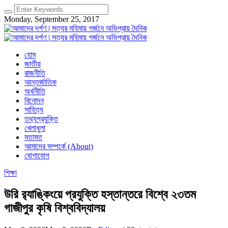
Monday, September 25, 2017
হোম
জাতীয়
রাজনীতি
আন্তর্জাতিক
অর্থনীতি
বিনোদন
সাহিত্য
তথ্যপ্রযুক্তি
খেলাধুলা
মতামত
আমাদের সম্পর্কে (About)
যোগাযোগ
শিক্ষা
উরি র‍্যাঙ্কিংয়ে প্রযুক্তি হস্তান্তরে বিশ্বে ২৩তম
গাজীপুর কৃষি বিশ্ববিদ্যালয়