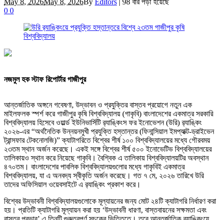
May 8, 2026
May 8, 2026
By
Editors
|
98 বার পড়া হয়েছে
0
0
নজমুল হক স্টাফ রিপোর্টার গাজীপুর
আন্তর্জাতিক অঙ্গনে গবেষণা, উদ্ভাবন ও প্রযুক্তির বাস্তব প্রয়োগে নতুন এক
মাইলফলক স্পর্শ করে গাজীপুর কৃষি বিশ্ববিদ্যালয় (গাকৃবি) বাংলাদেশের একমাত্র সরকারি
বিশ্ববিদ্যালয় হিসেবে ওয়ার্ল্ড ইউনিভার্সিটি র‍্যাঙ্কিংস ফর ইনোভেশন (উরি) র‍্যাঙ্কিং
২০২৬-এর “অর্থনৈতিক উন্নয়নমুখী প্রযুক্তি হস্তান্তর (ফিনান্সিয়াল ইমপ্যাক্ট-ড্রাইভেন
ট্রান্সফার টেকনোলজি)” ক্যাটাগরিতে বিশ্বের শীর্ষ ১০০ বিশ্ববিদ্যালয়ের মধ্যে গৌরবময়
২৩তম স্থান অর্জন করেছে। একই সঙ্গে বিশ্বের শীর্ষ ৫০০ ইনোভেটিভ বিশ্ববিদ্যালয়ের
তালিকায়ও স্থান করে নিয়েছে গাকৃবি। বৈশ্বিক এ তালিকায় বিশ্ববিদ্যালয়টির অবস্থান
৪৭০তম। বাংলাদেশের পাবলিক বিশ্ববিদ্যালয়গুলোর মধ্যে গাকৃবিই একমাত্র
বিশ্ববিদ্যালয়, যা এ অনবদ্য স্বীকৃতি অর্জন করেছে। গত ৭ মে, ২০২৬ তারিখে উরি
তাদের অফিসিয়াল ওয়েবসাইটে এ র‍্যাঙ্কিং প্রকাশ করে।
বিশ্বের উদ্ভাবনী বিশ্ববিদ্যালয়গুলোকে মূল্যায়নের জন্য মোট ২৪টি ক্যাটাগরি নির্ধারণ করা
হয়। প্রতিটি ক্যাটাগরি মূল্যায়ন করা হয় ‘উদ্ভাবনী ধারণা, বাস্তবায়নের সক্ষমতা এবং
বাস্তব প্রভাব’ এ তিনটি গুরুত্বপূর্ণ সূচকের ভিত্তিতে। তবে আন্তর্জাতিক র‍্যাঙ্কিংয়ে