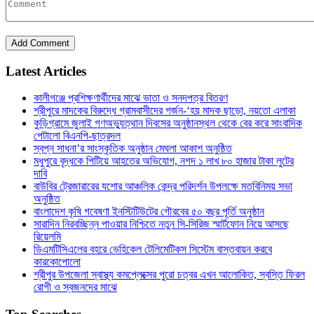
Latest Articles
কালীগঞ্জে প্রশিক্ষণার্থীদের মাঝে ভাতা ও সনদপত্র বিতরণ
শ্রীপুরে মাদকের বিরুদ্ধে গ্রামবাসীদের গর্জন-‘হয় মাদক ছাড়ো, নয়তো এলাকা
কুড়িগ্রামে জুলাই গণঅভ্যুত্থান দিবসের অনুষ্ঠানস্থল থেকে বের করে সাংবাদিক
পেটালো বিএনপি-ছাত্রদল
স্বপ্ন সাধনা’র সাংস্কৃতিক অনুষ্ঠান মেঘলা আকাশ অনুষ্ঠিত
মধুপুরে বৃদ্ধকে পিটিয়ে আহতের অভিযোগ, নগদ ১ লাখ ৮০ হাজার টাকা লুটের
দাবি
বাউবির ট্রেজারারের যশোর আঞ্চলিক কেন্দ্র পরিদর্শন উপলক্ষে মতবিনিময় সভা
অনুষ্ঠিত
বাংলাদেশ কৃষি গবেষণা ইনস্টিটিউটের গৌরবের ৫০ বছর পূর্তি অনুষ্ঠান
সারাদিন নিরবচ্ছিন্ন পাওয়ার নিশ্চিতে নতুন সি-সিরিজ স্মার্টফোন নিয়ে আসছে
রিয়েলমি
ডিএমটিসিএলের বহরে ভেহিকেল টেলিমেটিকস সিস্টেম বাস্তবায়ন করবে
কারকোপোলো
শ্রীপুর উপজেলা স্বাস্থ্য কমপ্লেক্সের পুরো চত্বর এখন আলোকিত, স্বস্তি ফিরল
রোগী ও স্বজনদের মাঝে‎