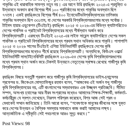
গাকৃবির এই ধারাবাহিক সাফল্য নতুন নয়। এর আগে উরি র‍্যাঙ্কিং ২০২৫-এ প্রযুক্তি ও
উদ্ভাবনে অবদান রাখা বিশ্বের শীর্ষ ১০০ প্রতিষ্ঠানের মধ্যে গাকৃবির অবস্থান ছিল
৭৭তম। একই র‍্যাঙ্কিংয়ে বিশ্বের শীর্ষ ৪০০ ইনোভেটিভবিশ্ববিদ্যালয়ের তালিকায়
গাকৃবির অবস্থান ছিল ৩৩১তম, যা দেশের সরকারি বিশ্ববিদ্যালয়গুলোর মধ্যে সর্বোচ্চ।
টাইমস হায়ার এডুকেশন (টিএইচই) র‍্যাঙ্কিং ২০২৫ ও ২০২৬-এর বিভিন্ন ক্যাটাগরিতেও
দেশের পাবলিক ও প্রাইভেট বিশ্ববিদ্যালয়ের মধ্যে শীর্ষস্থান অর্জন করে
বিশ্ববিদ্যালয়টি। এরমধ্যে টিএইচই ২০২৫-এর লাইফ সায়েন্স ক্যাটাগরিতে দেশের সকল
পাবলিক ও প্রাইভেট বিশ্ববিদ্যালয়ের মধ্যে প্রথম স্থান অধিকার করে গাকৃবি। পাশাপাশি
২০২৫ ও ২০২৬ সালের টিএইচই এশিয়া ইউনিভার্সিটি র‍্যাঙ্কিংয়ে দেশের কৃষি
বিশ্ববিদ্যালয়গুলোর মধ্যেও শীর্ষে রয়েছে বিশ্ববিদ্যালয়টি। অন্যদিকে, কিউএস ওয়ার্ল্ড
ইউনিভার্সিটি সাসটেইনেবিলিটি র‍্যাঙ্কিংস ২০২৬-এও দেশের কৃষি বিশ্ববিদ্যালয়গুলোর
মধ্যে প্রথম স্থান অর্জন করে টেকসই উন্নয়নে নেতৃত্বের স্বাক্ষর রেখেছে গাজীপুর কৃষি
বিশ্ববিদ্যালয়।
র‍্যাঙ্কিং বিষয়ে সন্তুষ্টি প্রকাশ করে গাজীপুর কৃষি বিশ্ববিদ্যালয়ের ভাইস-চ্যান্সেলর
প্রফেসর ড. জিকেএম মোস্তাফিজুর রহমান বলেন, “আজকের এই অর্জন শুধু গাজীপুর
কৃষি বিশ্ববিদ্যালয়ের নয়, এটি বাংলাদেশের সম্ভাবনারও এক উজ্জ্বল প্রতিচ্ছবি। সীমিত
সম্পদ, অসংখ্য চ্যালেঞ্জ আর নীরব সংগ্রামের মধ্যেও আমাদের শিক্ষক-শিক্ষার্থী, কর্মকর্তা-
কর্মচারীবৃন্দ যে স্বপ্ন দেখেছেন, নিরলস পরিশ্রম করেছেন, বিশ্ব আজ সেই শ্রম ও
মেধাকেই সম্মান জানিয়েছে। তিনি আরো বলেন, “গবেষণাকে মানুষের জীবনের সঙ্গে যুক্ত
করে দেশের উন্নয়ন ও বৈশ্বিক সমস্যার সমাধানে কাজ করাই আমাদের লক্ষ্য।
আন্তর্জাতিক এ স্বীকৃতি সেই পথচলাকে আরও সুদৃঢ় করবে।”
Post Views:
98