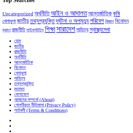
Top Searches
আইন ও আদালত
অর্থনীতি
কৃষি
আন্তর্জাতিক
Uncategorized
পরিবেশ
জাতীয়
তথ্যপ্রযুক্তি
দূর্ঘটনা ও অপমৃত্যু
খেলাধুলা
বিনোদন
বিজ্ঞান
সারাদেশ
শিক্ষা
স্বাস্থ্যসেবা
রাজনীতি
সাহিত্য
ভ্রমণ
লাইফস্টাইল
হোম
জাতীয়
রাজনীতি
অর্থনীতি
আন্তর্জাতিক
বিনোদন
খেলাধুলা
সাহিত্য
তথ্যপ্রযুক্তি
মতামত
যোগাযোগ
আমাদের সম্পর্কে (About)
গোপনীয়তা নীতিমালা (Privacy Policy)
শর্তাবলী (Terms & Conditions)